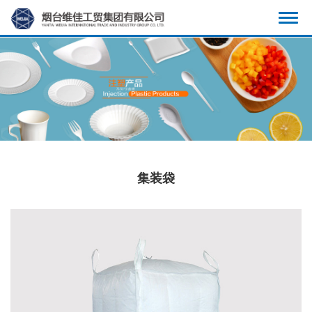
显
示
导
航
集装袋