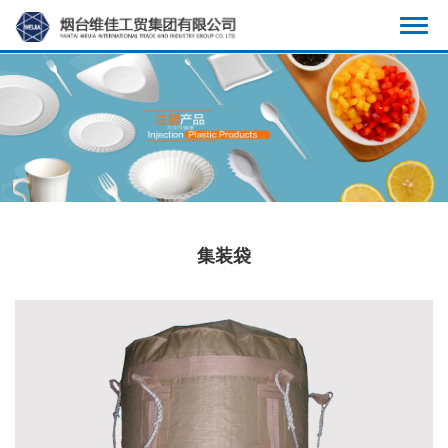
显
示
导
航
集装袋