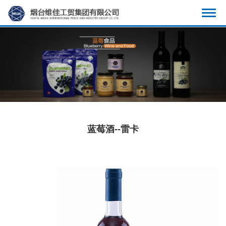
显
示
导
航
蓝莓酒--雷卡