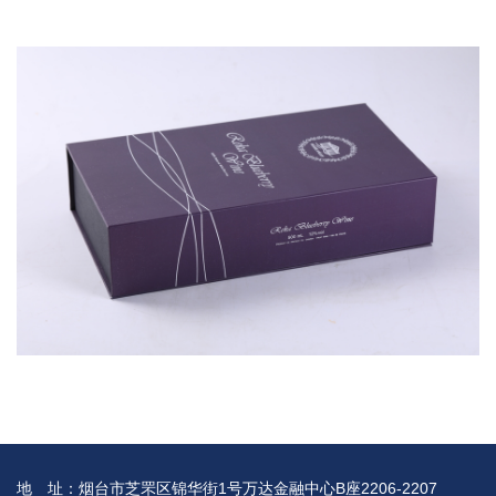
地 址：烟台市芝罘区锦华街1号万达金融中心B座2206-2207