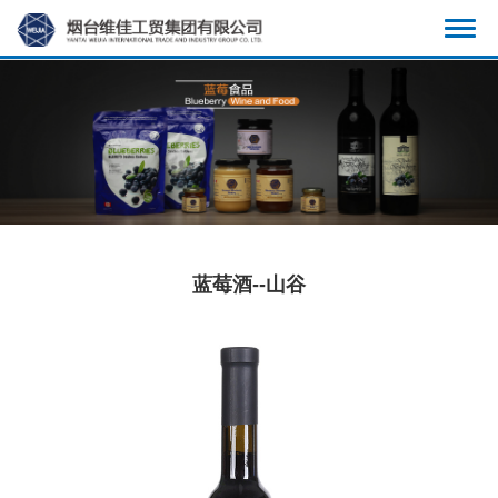
显
示
导
航
蓝莓酒--山谷