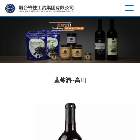
显
示
导
航
蓝莓酒--高山